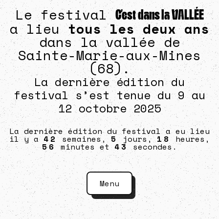
Le festival
C’est dans la VALLÉE
a lieu
tous les deux ans
dans la vallée de
Sainte-Marie-aux-Mines
(68).
La dernière édition du
festival s’est tenue du 9 au
12 octobre 2025
La dernière édition du festival a eu lieu
il y a
42
semaines,
5
jours,
18
heures,
56
minutes et
43
secondes.
Menu