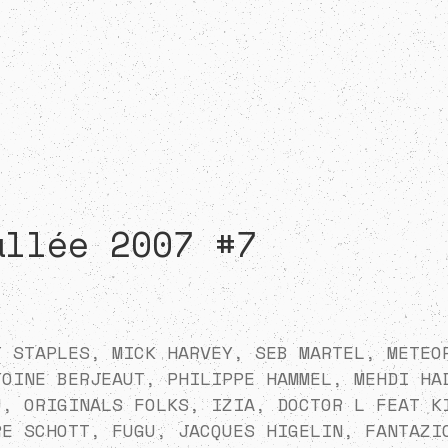
allée 2007 #7
T STAPLES, MICK HARVEY, SEB MARTEL, METEO
TOINE BERJEAUT, PHILIPPE HAMMEL, MEHDI HA
U, ORIGINALS FOLKS, IZIA, DOCTOR L FEAT K
RE SCHOTT, FUGU, JACQUES HIGELIN, FANTAZI