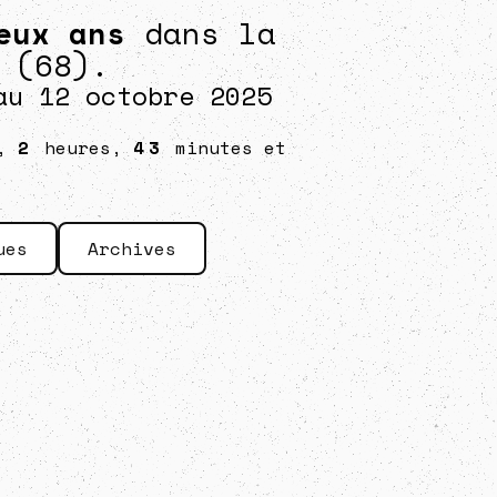
eux ans
dans la
 (68).
au 12 octobre 2025
s,
2
heures,
43
minutes et
ues
Archives