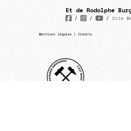
Et de Rodolphe Bur
/
/
/
Site W
Mentions légales
|
Crédits