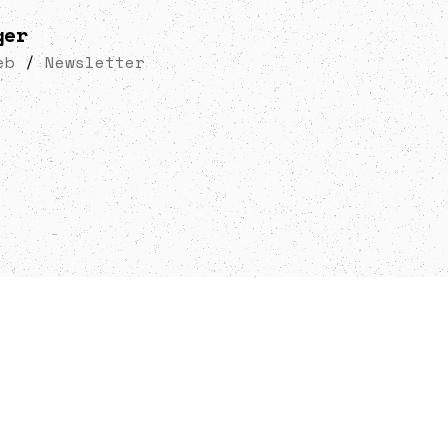
ger
eb
/
Newsletter