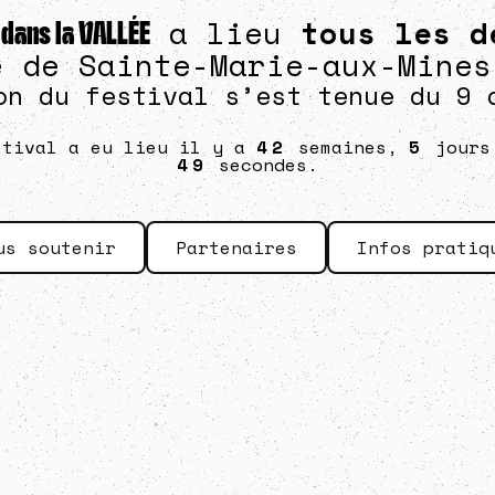
a lieu
tous les d
t dans la VALLÉE
e de Sainte-Marie-aux-Mines
on du festival s’est tenue du 9 
stival a eu lieu il y a
42
semaines,
5
jour
50
secondes.
us soutenir
Partenaires
Infos pratiq