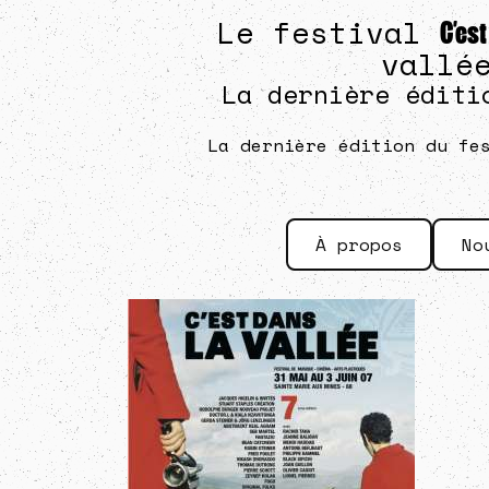
Le festival
C’es
vallé
La dernière éditi
La dernière édition du fe
À propos
No